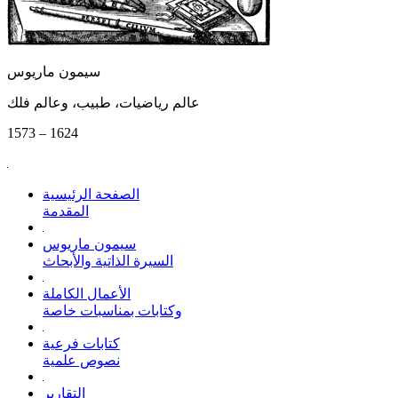
سيمون ماريوس
عالم رياضيات، طبيب، وعالم فلك
1573 – 1624
الصفحة الرئيسية
المقدمة
سيمون ماريوس
السيرة الذاتية والأبحاث
الأعمال الكاملة
وكتابات بمناسبات خاصة
كتابات فرعية
نصوص علمية
التقارير