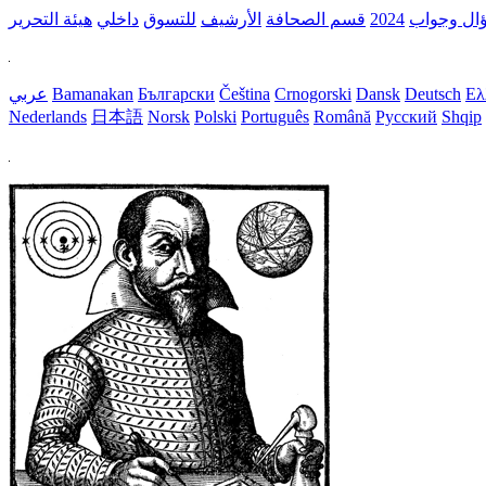
ال وجواب
2024
قسم الصحافة
الأرشيف
للتسوق
داخلي
هيئة التحرير
Ελ
Deutsch
Dansk
Crnogorski
Čeština
Български
Bamanakan
عربي
Nederlands
日本語
Norsk
Polski
Português
Română
Русский
Shqip