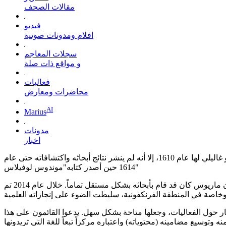
مقالات الصحف
فيديو
افلام ومدونات صوتية
سجلات المعاجم
و مواقع ذات صلة
فعاليات
محاضرات ومعارض
AI
Marius
مدونات
اخبار
كان سيمون ماريوس فلكي البلاط الأنسباخي. اكتشف ماريوس أقمار كوكب المشتري الأربعة الكبيرة وذلك بالتزامن مع اكتشاف غاليليو غاليلي لها عام 1610، إلا أنه لم ينشر نتائج أبحاثه واكتشافاته حتى عام
1614 حين أصدر كتابه"موندوس لوفيلاس"
وبسبب اتهام غاليليو له بالسرقة الفكرية، أصيبت سمعة ماريوس بضرر دائم على الرغم من ظهور دلائل في بداية القرن العشرين أثبتت أن ماريوس كان قد قام بأبحاثه بشكل مستقل تماماً. خلال عام 2014 تم
بار حول الفعاليات، وجعلها متاحة بشكل سهل. يدعوا القائمون على هذا
ه وتوسيع مضامينه (محتوياته) واعتباره مركزاً تبعاً للغة التي تريدونها