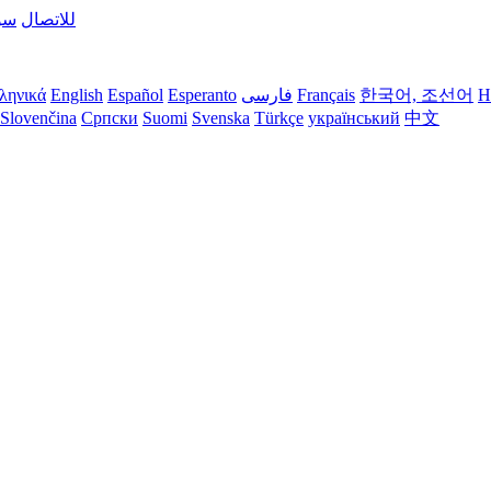
للاتصال
سؤ
H
한국어, 조선어
Français
فارسی
Esperanto
Español
English
ληνικά
Slovenčina
Српски
Suomi
Svenska
Türkçe
український
中文