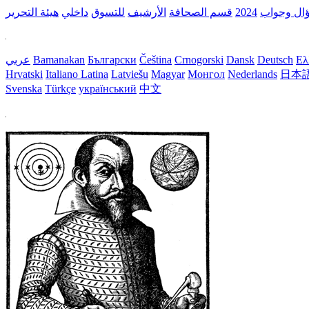
ال وجواب
2024
قسم الصحافة
الأرشيف
للتسوق
داخلي
هيئة التحرير
Ελ
Deutsch
Dansk
Crnogorski
Čeština
Български
Bamanakan
عربي
Hrvatski
Italiano
Latina
Latviešu
Magyar
Монгол
Nederlands
日本
Svenska
Türkçe
український
中文