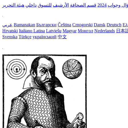
ال وجواب
2024
قسم الصحافة
الأرشيف
للتسوق
داخلي
هيئة التحرير
Ελ
Deutsch
Dansk
Crnogorski
Čeština
Български
Bamanakan
عربي
Hrvatski
Italiano
Latina
Latviešu
Magyar
Монгол
Nederlands
日本
Svenska
Türkçe
український
中文