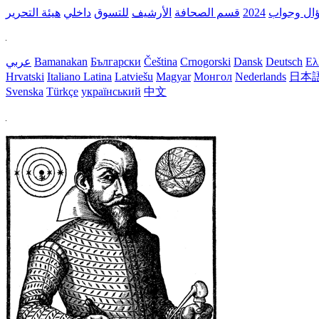
ال وجواب
2024
قسم الصحافة
الأرشيف
للتسوق
داخلي
هيئة التحرير
Ελ
Deutsch
Dansk
Crnogorski
Čeština
Български
Bamanakan
عربي
Hrvatski
Italiano
Latina
Latviešu
Magyar
Монгол
Nederlands
日本
Svenska
Türkçe
український
中文