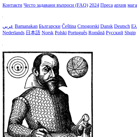
Контакти
Често задавани въпроси (FAQ)
2024
Преса
архив
маг
عربي
Bamanakan
Български
Čeština
Crnogorski
Dansk
Deutsch
Ελ
Nederlands
日本語
Norsk
Polski
Português
Română
Русский
Shqip