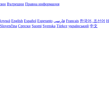
азин
Вътрешни
Правна информация
ληνικά
English
Español
Esperanto
فارسی
Français
한국어, 조선어
H
Slovenčina
Српски
Suomi
Svenska
Türkçe
український
中文