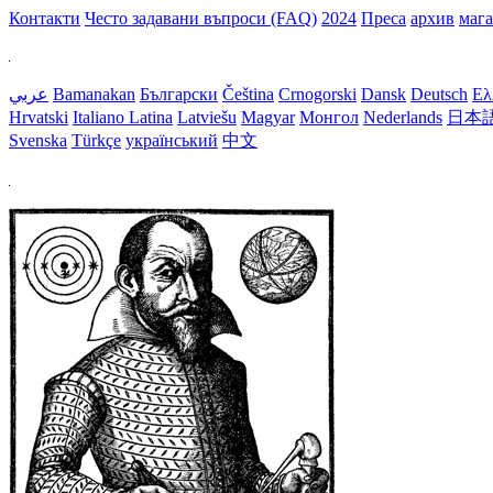
Контакти
Често задавани въпроси (FAQ)
2024
Преса
архив
маг
عربي
Bamanakan
Български
Čeština
Crnogorski
Dansk
Deutsch
Ελ
Hrvatski
Italiano
Latina
Latviešu
Magyar
Монгол
Nederlands
日本
Svenska
Türkçe
український
中文