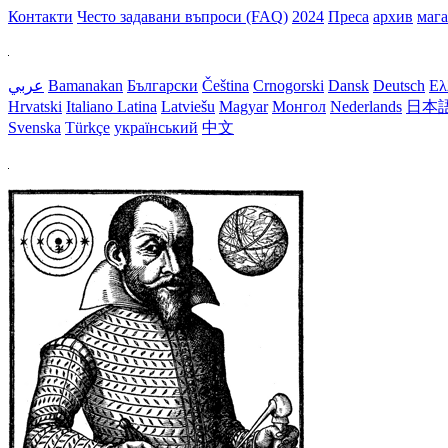
Контакти
Често задавани въпроси (FAQ)
2024
Преса
архив
маг
عربي
Bamanakan
Български
Čeština
Crnogorski
Dansk
Deutsch
Ελ
Hrvatski
Italiano
Latina
Latviešu
Magyar
Монгол
Nederlands
日本
Svenska
Türkçe
український
中文