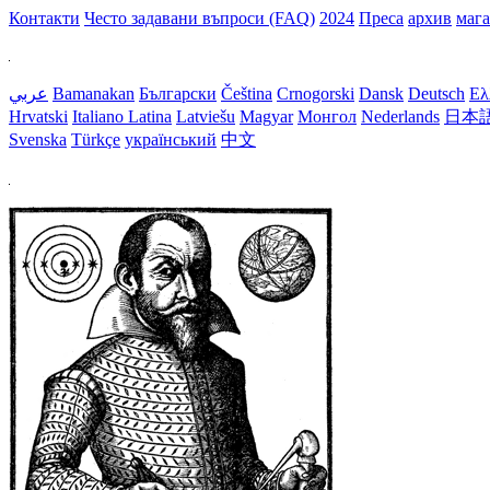
Контакти
Често задавани въпроси (FAQ)
2024
Преса
архив
маг
عربي
Bamanakan
Български
Čeština
Crnogorski
Dansk
Deutsch
Ελ
Hrvatski
Italiano
Latina
Latviešu
Magyar
Монгол
Nederlands
日本
Svenska
Türkçe
український
中文