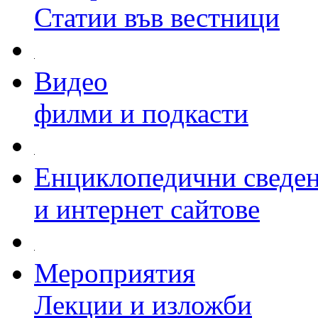
Статии във вестници
Видео
филми и подкасти
Енциклопедични сведе
и интернет сайтове
Мероприятия
Лекции и изложби