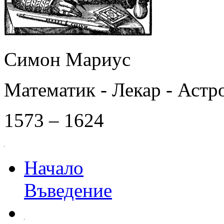
Симон Мариус
Математик - Лекар - Астр
1573 – 1624
Начало
Въведение