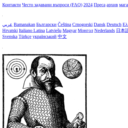
Контакти
Често задавани въпроси (FAQ)
2024
Преса
архив
маг
عربي
Bamanakan
Български
Čeština
Crnogorski
Dansk
Deutsch
Ελ
Hrvatski
Italiano
Latina
Latviešu
Magyar
Монгол
Nederlands
日本
Svenska
Türkçe
український
中文