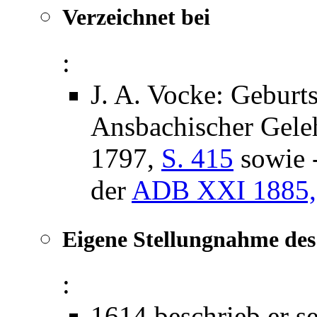
Verzeichnet bei
:
J. A. Vocke: Gebur
Ansbachischer Geleh
1797,
S. 415
sowie 
der
ADB XXI 1885, 
Eigene Stellungnahme de
:
1614 beschrieb er s