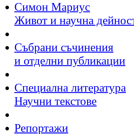
Симон Мариус
Живот и научна дейнос
Събрани съчинения
и отделни публикации
Специална литература
Научни текстове
Репортажи