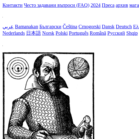
Контакти
Често задавани въпроси (FAQ)
2024
Преса
архив
маг
عربي
Bamanakan
Български
Čeština
Crnogorski
Dansk
Deutsch
Ελ
Nederlands
日本語
Norsk
Polski
Português
Română
Русский
Shqip