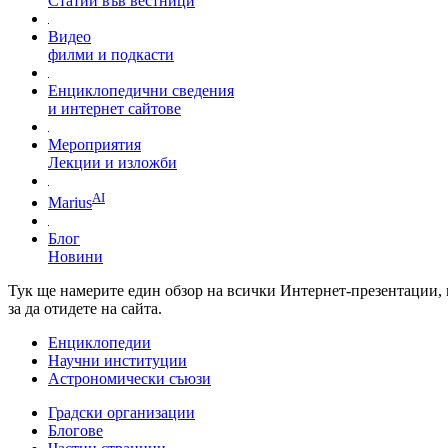
Статии във вестници
Видео
филми и подкасти
Енциклопедични сведения
и интернет сайтове
Мероприятия
Лекции и изложби
AI
Marius
Блог
Новини
Тук ще намерите един обзор на всички Интернет-презентации, 
за да отидете на сайта.
Енциклопедии
Научни институции
Астрономически съюзи
Градски организации
Блогове