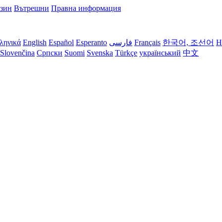
азин
Вътрешни
Правна информация
ληνικά
English
Español
Esperanto
فارسی
Français
한국어, 조선어
H
Slovenčina
Српски
Suomi
Svenska
Türkçe
український
中文