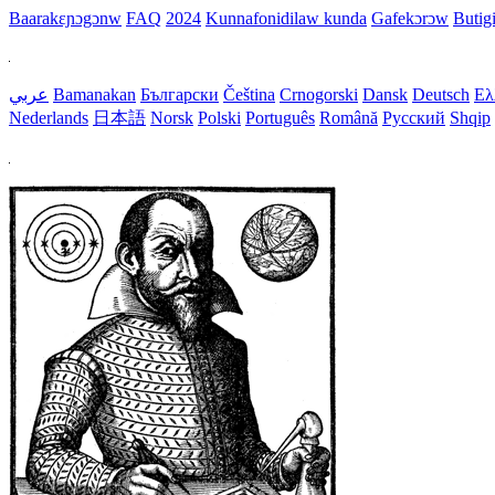
Baarakɛɲɔgɔnw
FAQ
2024
Kunnafonidilaw kunda
Gafekɔrɔw
Butig
عربي
Bamanakan
Български
Čeština
Crnogorski
Dansk
Deutsch
Ελ
Nederlands
日本語
Norsk
Polski
Português
Română
Русский
Shqip