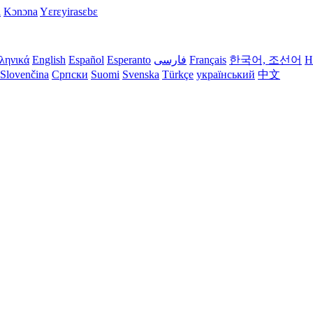
i
Kɔnɔna
Yɛrɛyirasɛbɛ
ληνικά
English
Español
Esperanto
فارسی
Français
한국어, 조선어
H
Slovenčina
Српски
Suomi
Svenska
Türkçe
український
中文