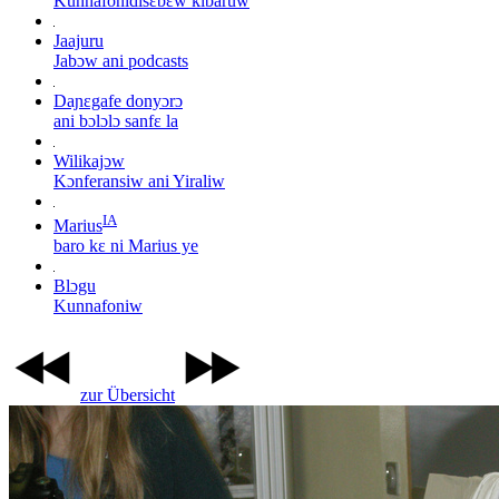
Kunnafonidisɛbɛw kibaruw
Jaajuru
Jabɔw ani podcasts
Daɲɛgafe donyɔrɔ
ani bɔlɔlɔ sanfɛ la
Wilikajɔw
Kɔnferansiw ani Yiraliw
IA
Marius
baro kɛ ni Marius ye
Blɔgu
Kunnafoniw
zur Übersicht