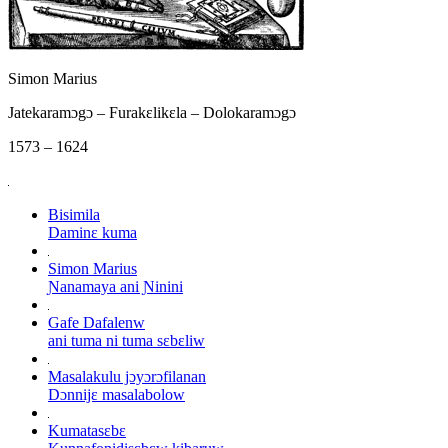
Simon Marius
Jatekaramɔgɔ – Furakɛlikɛla – Dolokaramɔgɔ
1573 – 1624
Bisimila
Daminɛ kuma
Simon Marius
Ɲanamaya ani Ɲinini
Gafe Dafalenw
ani tuma ni tuma sɛbɛliw
Masalakulu jɔyɔrɔfilanan
Dɔnnijɛ masalabolow
Kumatasɛbɛ