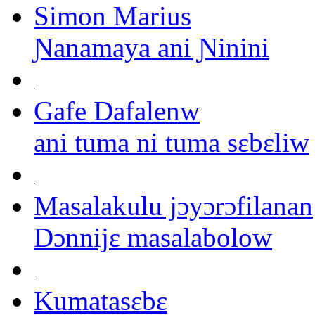
Simon Marius
Ɲanamaya ani Ɲinini
Gafe Dafalenw
ani tuma ni tuma sɛbɛliw
Masalakulu jɔyɔrɔfilanan
Dɔnnijɛ masalabolow
Kumatasɛbɛ