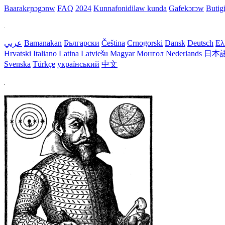
Baarakɛɲɔgɔnw
FAQ
2024
Kunnafonidilaw kunda
Gafekɔrɔw
Butig
عربي
Bamanakan
Български
Čeština
Crnogorski
Dansk
Deutsch
Ελ
Hrvatski
Italiano
Latina
Latviešu
Magyar
Монгол
Nederlands
日本
Svenska
Türkçe
український
中文