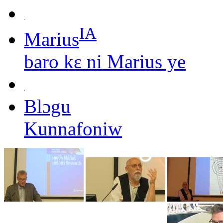
IA
Marius
baro kɛ ni Marius ye
Blɔgu
Kunnafoniw