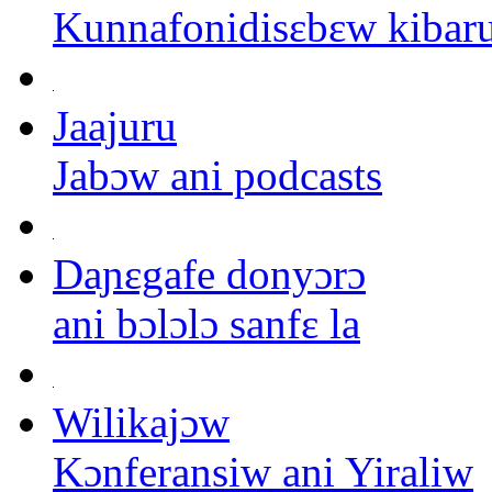
Kunnafonidisɛbɛw kibar
Jaajuru
Jabɔw ani podcasts
Daɲɛgafe donyɔrɔ
ani bɔlɔlɔ sanfɛ la
Wilikajɔw
Kɔnferansiw ani Yiraliw