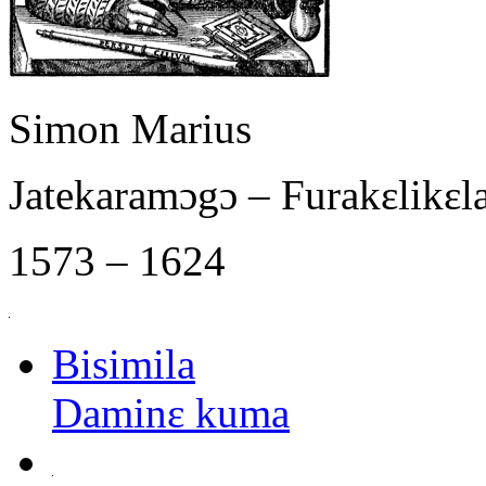
Simon Marius
Jatekaramɔgɔ – Furakɛlikɛ
1573 – 1624
Bisimila
Daminɛ kuma