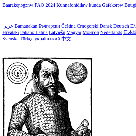
Baarakɛɲɔgɔnw
FAQ
2024
Kunnafonidilaw kunda
Gafekɔrɔw
Butig
عربي
Bamanakan
Български
Čeština
Crnogorski
Dansk
Deutsch
Ελ
Hrvatski
Italiano
Latina
Latviešu
Magyar
Монгол
Nederlands
日本
Svenska
Türkçe
український
中文