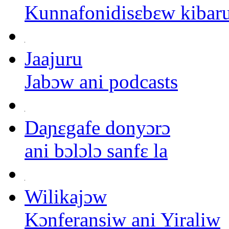
Kunnafonidisɛbɛw kibar
Jaajuru
Jabɔw ani podcasts
Daɲɛgafe donyɔrɔ
ani bɔlɔlɔ sanfɛ la
Wilikajɔw
Kɔnferansiw ani Yiraliw