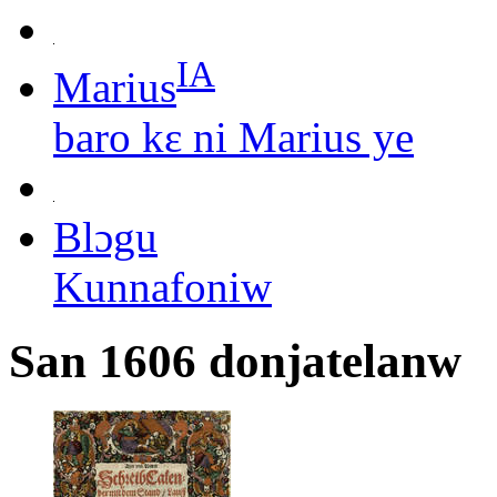
IA
Marius
baro kɛ ni Marius ye
Blɔgu
Kunnafoniw
San 1606 donjatelanw