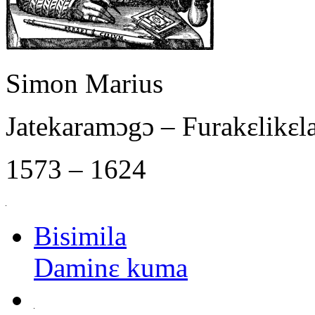
Simon Marius
Jatekaramɔgɔ – Furakɛlikɛ
1573 – 1624
Bisimila
Daminɛ kuma