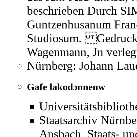
beschrieben Durch
Guntzenhusanum Fran
Studiosum. Gedruckt
Wagenmann, Jn verleg
Nürnberg: Johann Laue
Gafe lakodɔnnenw
Universitätsbibliot
Staatsarchiv Nürnb
Ansbach, Staats- un