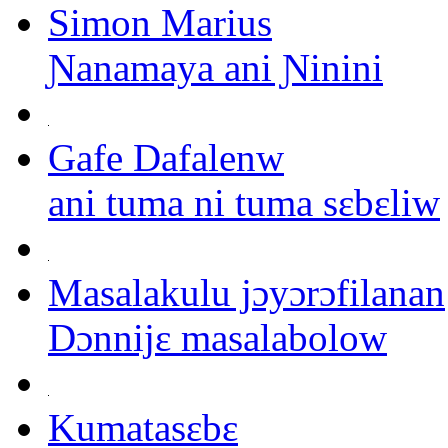
Simon Marius
Ɲanamaya ani Ɲinini
Gafe Dafalenw
ani tuma ni tuma sɛbɛliw
Masalakulu jɔyɔrɔfilanan
Dɔnnijɛ masalabolow
Kumatasɛbɛ