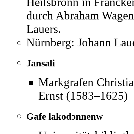
Heilsbronn in Franck
durch Abraham Wagenm
Lauers.
Nürnberg: Johann Lauer
Jansali
Markgrafen Christi
Ernst (1583–1625)
Gafe lakodɔnnenw