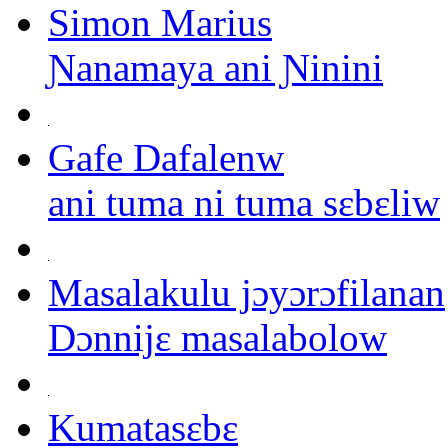
Simon Marius
Ɲanamaya ani Ɲinini
Gafe Dafalenw
ani tuma ni tuma sɛbɛliw
Masalakulu jɔyɔrɔfilanan
Dɔnnijɛ masalabolow
Kumatasɛbɛ