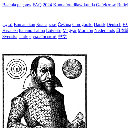
Baarakɛɲɔgɔnw
FAQ
2024
Kunnafonidilaw kunda
Gafekɔrɔw
Butig
عربي
Bamanakan
Български
Čeština
Crnogorski
Dansk
Deutsch
Ελ
Hrvatski
Italiano
Latina
Latviešu
Magyar
Монгол
Nederlands
日本
Svenska
Türkçe
український
中文