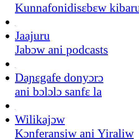
Kunnafonidisɛbɛw kibar
Jaajuru
Jabɔw ani podcasts
Daɲɛgafe donyɔrɔ
ani bɔlɔlɔ sanfɛ la
Wilikajɔw
Kɔnferansiw ani Yiraliw