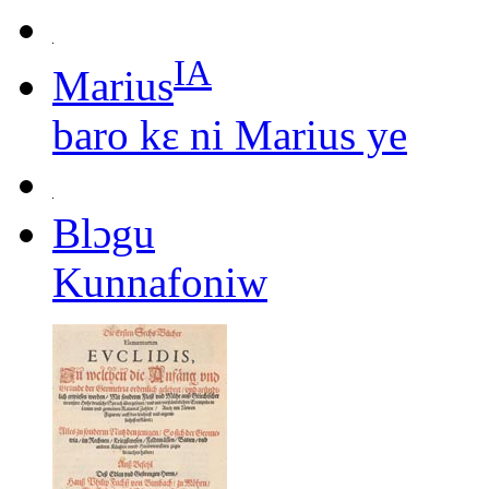
IA
Marius
baro kɛ ni Marius ye
Blɔgu
Kunnafoniw