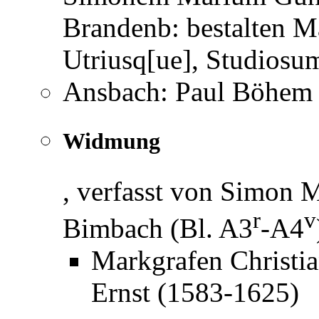
Brandenb: bestalten 
Utriusq[ue], Studiosu
Ansbach: Paul Böhem 
Widmung
, verfasst von Simon M
r
v
Bimbach (Bl. A3
-A4
Markgrafen Christi
Ernst (1583-1625)