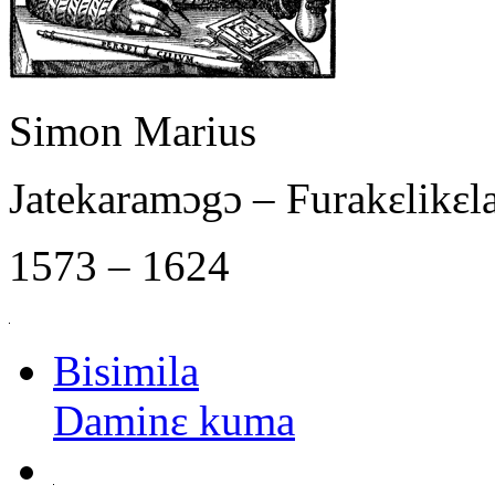
Simon Marius
Jatekaramɔgɔ – Furakɛlikɛ
1573 – 1624
Bisimila
Daminɛ kuma