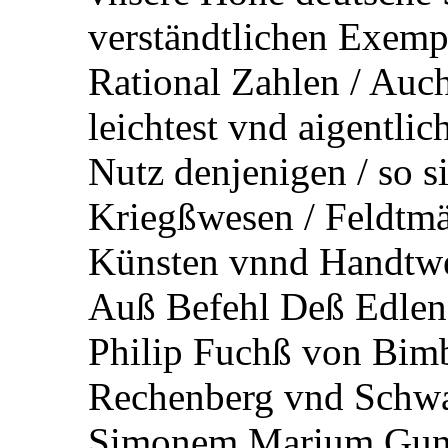
verständtlichen Exemp
Rational Zahlen / Auc
leichtest vnd aigentlic
Nutz denjenigen / so s
Kriegßwesen / Feldtmä
Künsten vnnd Handtwe
Auß Befehl Deß Edlen
Philip Fuchß von Bimb
Rechenberg vnd Schwa
Simonem Marium Gunt