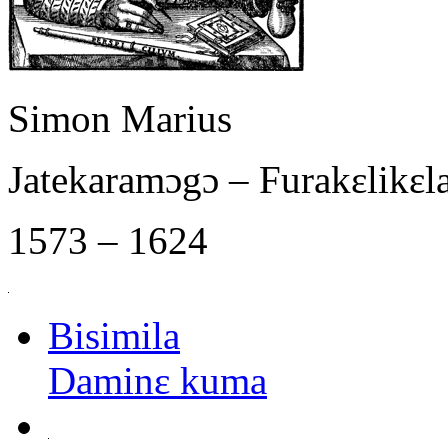
Simon Marius
Jatekaramɔgɔ – Furakɛlikɛ
1573 – 1624
Bisimila
Daminɛ kuma