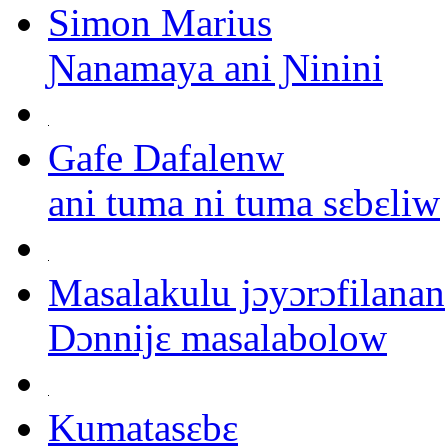
Simon Marius
Ɲanamaya ani Ɲinini
Gafe Dafalenw
ani tuma ni tuma sɛbɛliw
Masalakulu jɔyɔrɔfilanan
Dɔnnijɛ masalabolow
Kumatasɛbɛ