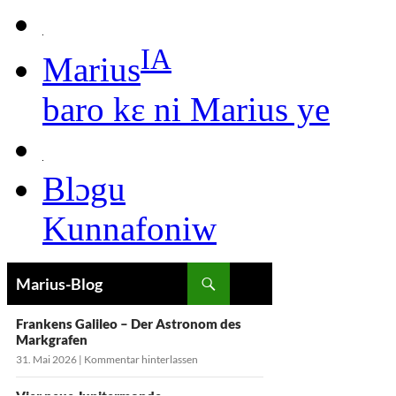
IA
Marius
baro kɛ ni Marius ye
Blɔgu
Kunnafoniw