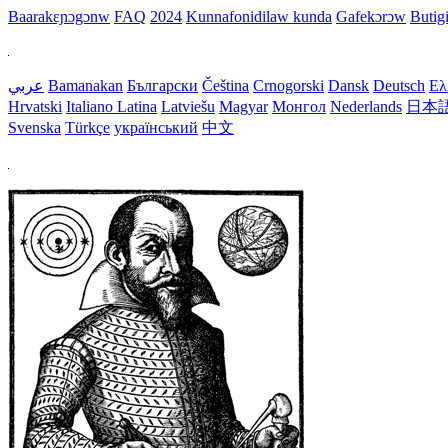
Baarakɛɲɔgɔnw
FAQ
2024
Kunnafonidilaw kunda
Gafekɔrɔw
Butig
عربي
Bamanakan
Български
Čeština
Crnogorski
Dansk
Deutsch
Ελ
Hrvatski
Italiano
Latina
Latviešu
Magyar
Монгол
Nederlands
日本
Svenska
Türkçe
український
中文