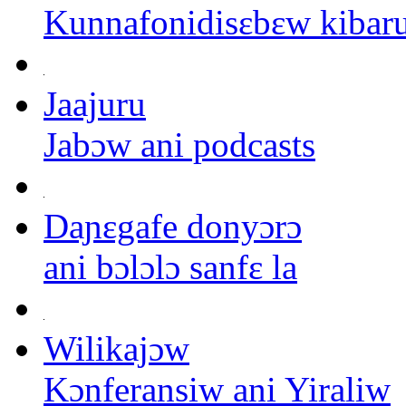
Kunnafonidisɛbɛw kibar
Jaajuru
Jabɔw ani podcasts
Daɲɛgafe donyɔrɔ
ani bɔlɔlɔ sanfɛ la
Wilikajɔw
Kɔnferansiw ani Yiraliw