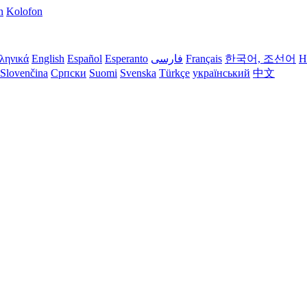
n
Kolofon
ληνικά
English
Español
Esperanto
فارسی
Français
한국어, 조선어
H
Slovenčina
Српски
Suomi
Svenska
Türkçe
український
中文