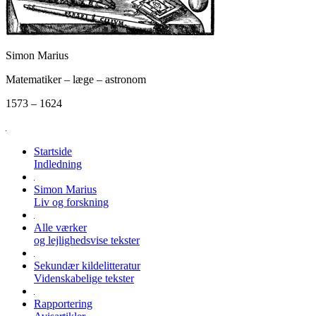
Simon Marius
Matematiker – læge – astronom
1573 – 1624
Startside
Indledning
Simon Marius
Liv og forskning
Alle værker
og lejlighedsvise tekster
Sekundær kildelitteratur
Videnskabelige tekster
Rapportering