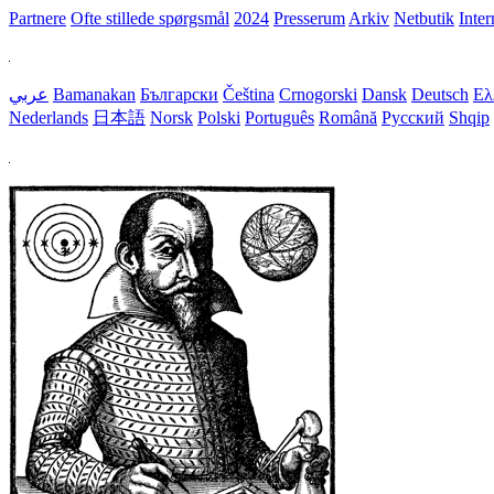
Partnere
Ofte stillede spørgsmål
2024
Presserum
Arkiv
Netbutik
Inter
عربي
Bamanakan
Български
Čeština
Crnogorski
Dansk
Deutsch
Ελ
Nederlands
日本語
Norsk
Polski
Português
Română
Русский
Shqip