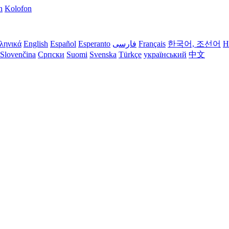
n
Kolofon
ληνικά
English
Español
Esperanto
فارسی
Français
한국어, 조선어
H
Slovenčina
Српски
Suomi
Svenska
Türkçe
український
中文