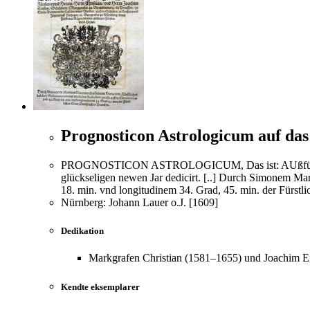
Prognosticon Astrologicum auf das
PROGNOSTICON ASTROLOGICUM, Das ist: AUßführliche Be
glückseligen newen Jar dedicirt. [..] Durch Simonem M
18. min. vnd longitudinem 34. Grad, 45. min. der Fürstli
Nürnberg: Johann Lauer o.J. [1609]
Dedikation
Markgrafen Christian (1581–1655) und Joachim E
Kendte eksemplarer