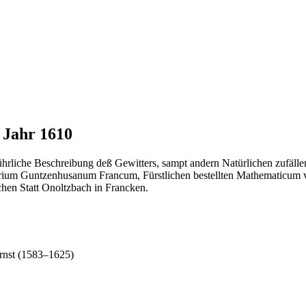
 Jahr 1610
schreibung deß Gewitters, sampt andern Natürlichen zufällen, au
arium Guntzenhusanum Francum, Fürstlichen bestellten Mathematicum vn
chen Statt Onoltzbach in Francken.
rnst (1583–1625)