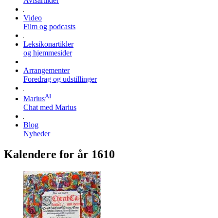
Avisartikler
Video
Film og podcasts
Leksikonartikler
og hjemmesider
Arrangementer
Foredrag og udstillinger
AI
Marius
Chat med Marius
Blog
Nyheder
Kalendere for år 1610