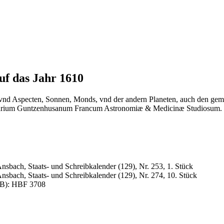
uf das Jahr 1610
vnd Aspecten, Sonnen, Monds, vnd der andern Planeten, auch den gemei
arium Guntzenhusanum Francum Astronomiæ & Medicinæ Studiosum.
sbach, Staats- und Schreibkalender (129), Nr. 253, 1. Stück
sbach, Staats- und Schreibkalender (129), Nr. 274, 10. Stück
WLB): HBF 3708