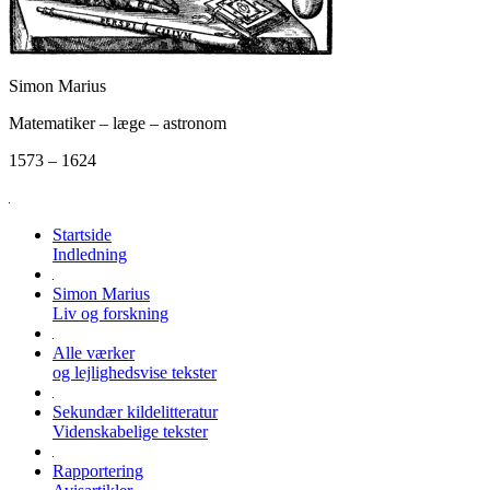
Simon Marius
Matematiker – læge – astronom
1573 – 1624
Startside
Indledning
Simon Marius
Liv og forskning
Alle værker
og lejlighedsvise tekster
Sekundær kildelitteratur
Videnskabelige tekster
Rapportering