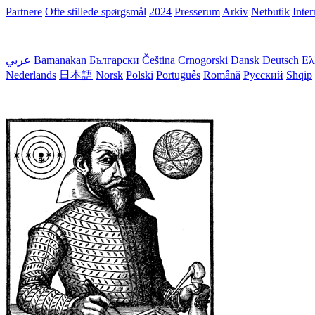
Partnere
Ofte stillede spørgsmål
2024
Presserum
Arkiv
Netbutik
Inter
عربي
Bamanakan
Български
Čeština
Crnogorski
Dansk
Deutsch
Ελ
Nederlands
日本語
Norsk
Polski
Português
Română
Русский
Shqip