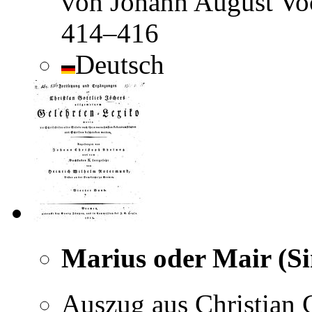
von Johann August Voc
414–416
Deutsch
Marius oder Mair (S
Auszug aus Christian 