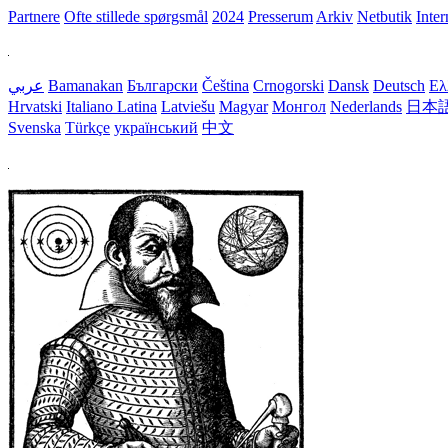
Partnere
Ofte stillede spørgsmål
2024
Presserum
Arkiv
Netbutik
Inter
عربي
Bamanakan
Български
Čeština
Crnogorski
Dansk
Deutsch
Ελ
Hrvatski
Italiano
Latina
Latviešu
Magyar
Монгол
Nederlands
日本
Svenska
Türkçe
український
中文