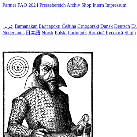
Partner
FAQ
2024
Pressebereich
Archiv
Shop
Intern
Impressum
عربي
Bamanakan
Български
Čeština
Crnogorski
Dansk
Deutsch
Ελ
Nederlands
日本語
Norsk
Polski
Português
Română
Русский
Shqip