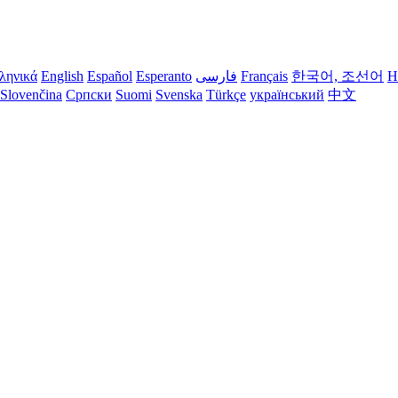
ληνικά
English
Español
Esperanto
فارسی
Français
한국어, 조선어
H
Slovenčina
Српски
Suomi
Svenska
Türkçe
український
中文