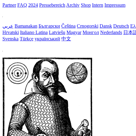
Partner
FAQ
2024
Pressebereich
Archiv
Shop
Intern
Impressum
عربي
Bamanakan
Български
Čeština
Crnogorski
Dansk
Deutsch
Ελ
Hrvatski
Italiano
Latina
Latviešu
Magyar
Монгол
Nederlands
日本
Svenska
Türkçe
український
中文