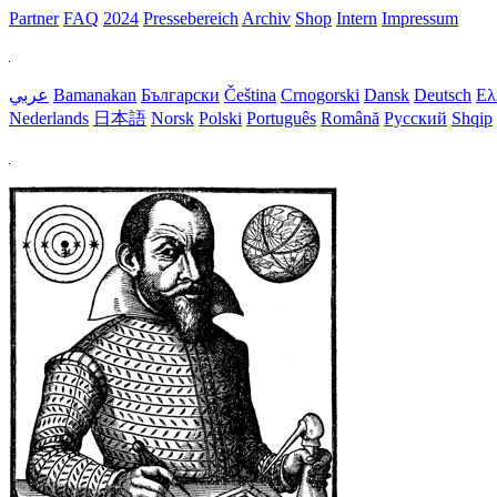
Partner
FAQ
2024
Pressebereich
Archiv
Shop
Intern
Impressum
عربي
Bamanakan
Български
Čeština
Crnogorski
Dansk
Deutsch
Ελ
Nederlands
日本語
Norsk
Polski
Português
Română
Русский
Shqip