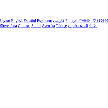
ληνικά
English
Español
Esperanto
فارسی
Français
한국어, 조선어
H
Slovenčina
Српски
Suomi
Svenska
Türkçe
український
中文