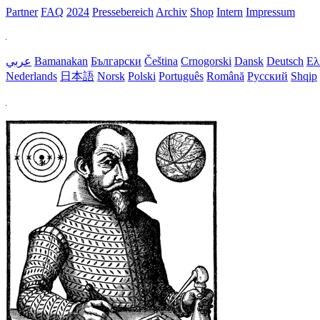
Partner
FAQ
2024
Pressebereich
Archiv
Shop
Intern
Impressum
عربي
Bamanakan
Български
Čeština
Crnogorski
Dansk
Deutsch
Ελ
Nederlands
日本語
Norsk
Polski
Português
Română
Русский
Shqip