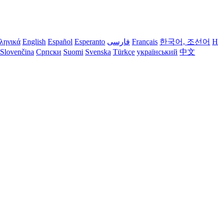
ληνικά
English
Español
Esperanto
فارسی
Français
한국어, 조선어
H
Slovenčina
Српски
Suomi
Svenska
Türkçe
український
中文