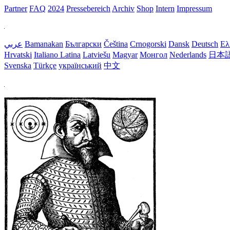
Partner
FAQ
2024
Pressebereich
Archiv
Shop
Intern
Impressum
عربي
Bamanakan
Български
Čeština
Crnogorski
Dansk
Deutsch
Ελ
Hrvatski
Italiano
Latina
Latviešu
Magyar
Монгол
Nederlands
日本
Svenska
Türkçe
український
中文