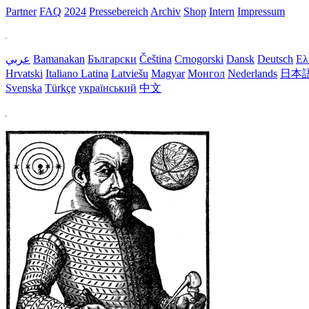
Partner
FAQ
2024
Pressebereich
Archiv
Shop
Intern
Impressum
عربي
Bamanakan
Български
Čeština
Crnogorski
Dansk
Deutsch
Ελ
Hrvatski
Italiano
Latina
Latviešu
Magyar
Монгол
Nederlands
日本
Svenska
Türkçe
український
中文