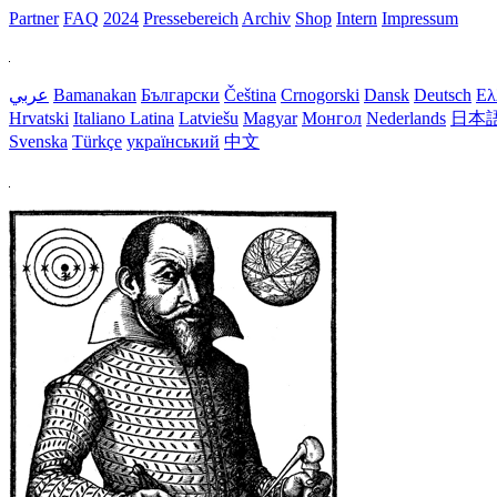
Partner
FAQ
2024
Pressebereich
Archiv
Shop
Intern
Impressum
عربي
Bamanakan
Български
Čeština
Crnogorski
Dansk
Deutsch
Ελ
Hrvatski
Italiano
Latina
Latviešu
Magyar
Монгол
Nederlands
日本
Svenska
Türkçe
український
中文