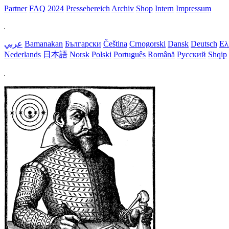
Partner
FAQ
2024
Pressebereich
Archiv
Shop
Intern
Impressum
عربي
Bamanakan
Български
Čeština
Crnogorski
Dansk
Deutsch
Ελ
Nederlands
日本語
Norsk
Polski
Português
Română
Русский
Shqip