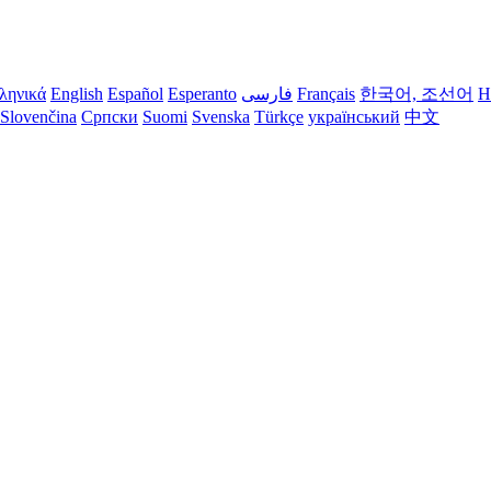
ληνικά
English
Español
Esperanto
فارسی
Français
한국어, 조선어
H
Slovenčina
Српски
Suomi
Svenska
Türkçe
український
中文