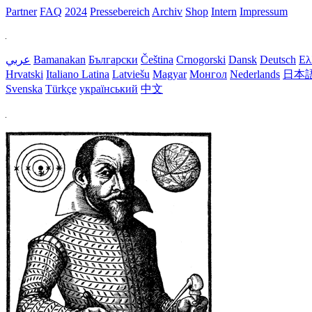
Partner
FAQ
2024
Pressebereich
Archiv
Shop
Intern
Impressum
عربي
Bamanakan
Български
Čeština
Crnogorski
Dansk
Deutsch
Ελ
Hrvatski
Italiano
Latina
Latviešu
Magyar
Монгол
Nederlands
日本
Svenska
Türkçe
український
中文