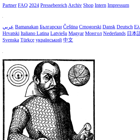
Partner
FAQ
2024
Pressebereich
Archiv
Shop
Intern
Impressum
عربي
Bamanakan
Български
Čeština
Crnogorski
Dansk
Deutsch
Ελ
Hrvatski
Italiano
Latina
Latviešu
Magyar
Монгол
Nederlands
日本
Svenska
Türkçe
український
中文