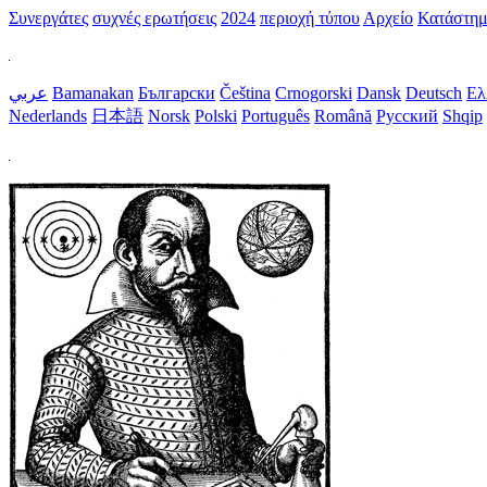
Συνεργάτες
συχνές ερωτήσεις
2024
περιοχή τύπου
Αρχείο
Κατάστη
عربي
Bamanakan
Български
Čeština
Crnogorski
Dansk
Deutsch
Ελ
Nederlands
日本語
Norsk
Polski
Português
Română
Русский
Shqip