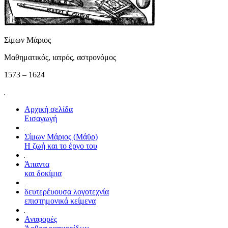
Σίμων Μάριος
Μαθηματικός, ιατρός, αστρονόμος
1573 – 1624
Αρχική σελίδα
Εισαγωγή
Σίμων Μάριος (Μάϋρ)
Η ζωή και το έργο του
Άπαντα
και δοκίμια
δευτερέυουσα λογοτεχνία
επιστημονικά κείμενα
Αναφορές