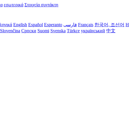
μα
εσωτερικά
Στοιχεία συντάκτη
ληνικά
English
Español
Esperanto
فارسی
Français
한국어, 조선어
H
Slovenčina
Српски
Suomi
Svenska
Türkçe
український
中文