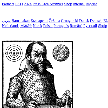
Partners
FAQ
2024
Press Area
Archives
Shop
Internal
Imprint
عربي
Bamanakan
Български
Čeština
Crnogorski
Dansk
Deutsch
Ελ
Nederlands
日本語
Norsk
Polski
Português
Română
Русский
Shqip