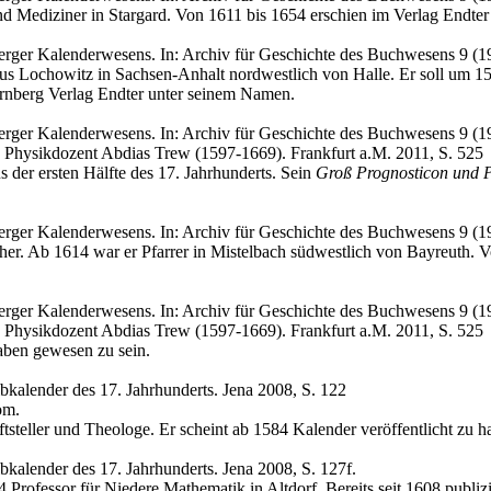
 Mediziner in Stargard. Von 1611 bis 1654 erschien im Verlag Endter
erger Kalenderwesens. In: Archiv für Geschichte des Buchwesens 9 (1
s Lochowitz in Sachsen-Anhalt nordwestlich von Halle. Er soll um 1
ürnberg Verlag Endter unter seinem Namen.
rger Kalenderwesens. In: Archiv für Geschichte des Buchwesens 9 (19
 Physikdozent Abdias Trew (1597-1669). Frankfurt a.M. 2011, S. 525
 der ersten Hälfte des 17. Jahrhunderts. Sein
Groß Prognosticon und P
erger Kalenderwesens. In: Archiv für Geschichte des Buchwesens 9 (1
er. Ab 1614 war er Pfarrer in Mistelbach südwestlich von Bayreuth. 
rger Kalenderwesens. In: Archiv für Geschichte des Buchwesens 9 (19
 Physikdozent Abdias Trew (1597-1669). Frankfurt a.M. 2011, S. 525
ben gewesen zu sein.
ibkalender des 17. Jahrhunderts. Jena 2008, S. 122
om.
tsteller und Theologe. Er scheint ab 1584 Kalender veröffentlicht zu h
ibkalender des 17. Jahrhunderts. Jena 2008, S. 127f.
rofessor für Niedere Mathematik in Altdorf. Bereits seit 1608 publizie