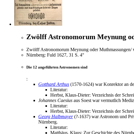
Zwölff Astronomorum Meynung od
Zwölff Astronomorum Meynung oder Muthmassungen/ von
Nürnberg: Fuld 1627, 31 S. 4°
Die 12 angeführten Astronomen sind
:
Gotthard Arthus
(1570-1624) war Konrektor an der 
Literatur:
Herbst, Klaus-Dieter: Verzeichnis der Schre
Johannes Caesius
aus Soest war vermutlich Medizin
Literatur:
Herbst, Klaus-Dieter: Verzeichnis der Schre
Georg Halbmayer
(?-1637) war Astronom und Priv
Nürnberg.
Literatur:
Matthäus, Klaus: Zur Geschichte des Nürnb