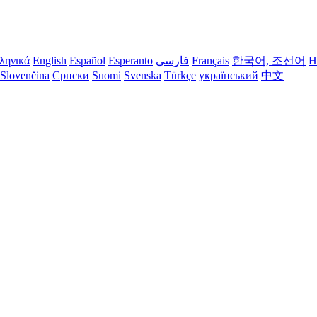
ληνικά
English
Español
Esperanto
فارسی
Français
한국어, 조선어
H
Slovenčina
Српски
Suomi
Svenska
Türkçe
український
中文