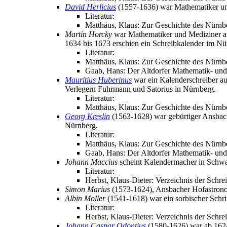
David Herlicius
(1557-1636) war Mathematiker und
Literatur:
Matthäus, Klaus: Zur Geschichte des Nürnb
Martin Horcky
war Mathematiker und Mediziner au
1634 bis 1673 erschien ein Schreibkalender im N
Literatur:
Matthäus, Klaus: Zur Geschichte des Nürnbe
Gaab, Hans: Der Altdorfer Mathematik- und
Mauritius Huberinus
war ein Kalenderschreiber aus
Verlegern Fuhrmann und Satorius in Nürnberg.
Literatur:
Matthäus, Klaus: Zur Geschichte des Nürnb
Georg Kreslin
(1563-1628) war gebürtiger Ansbach
Nürnberg.
Literatur:
Matthäus, Klaus: Zur Geschichte des Nürnbe
Gaab, Hans: Der Altdorfer Mathematik- und
Johann Maccius
scheint Kalendermacher in Schwa
Literatur:
Herbst, Klaus-Dieter: Verzeichnis der Schre
Simon Marius
(1573-1624), Ansbacher Hofastron
Albin Moller
(1541-1618) war ein sorbischer Schrif
Literatur:
Herbst, Klaus-Dieter: Verzeichnis der Schre
Johann Caspar Odontius
(1580-1626) war ab 1624 P