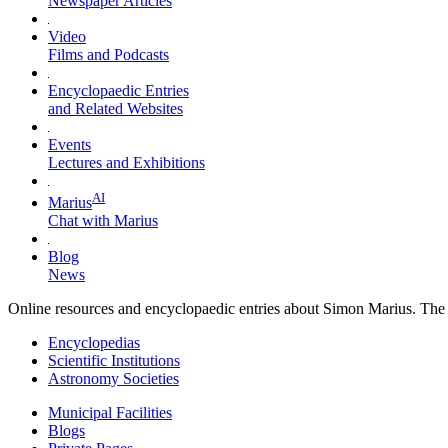
Newspaper Articles
Video
Films and Podcasts
Encyclopaedic Entries
and Related Websites
Events
Lectures and Exhibitions
AI
Marius
Chat with Marius
Blog
News
Online resources and encyclopaedic entries about Simon Marius. The fla
Encyclopedias
Scientific Institutions
Astronomy Societies
Municipal Facilities
Blogs