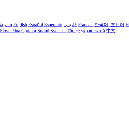
ληνικά
English
Español
Esperanto
فارسی
Français
한국어, 조선어
H
Slovenčina
Српски
Suomi
Svenska
Türkçe
український
中文