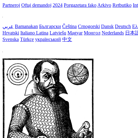
Partneroj
Oftaj demandoj
2024
Porgazetara fako
Arkivo
Retbutiko
In
عربي
Bamanakan
Български
Čeština
Crnogorski
Dansk
Deutsch
Ελ
Hrvatski
Italiano
Latina
Latviešu
Magyar
Монгол
Nederlands
日本
Svenska
Türkçe
український
中文