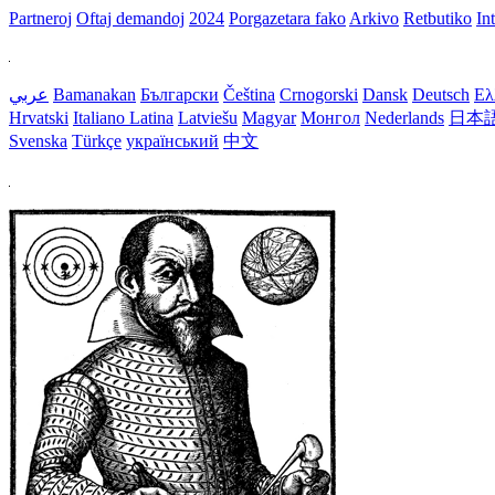
Partneroj
Oftaj demandoj
2024
Porgazetara fako
Arkivo
Retbutiko
In
عربي
Bamanakan
Български
Čeština
Crnogorski
Dansk
Deutsch
Ελ
Hrvatski
Italiano
Latina
Latviešu
Magyar
Монгол
Nederlands
日本
Svenska
Türkçe
український
中文