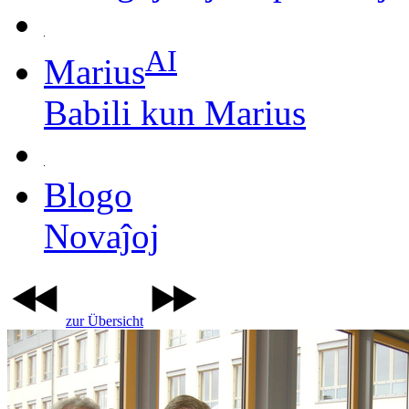
AI
Marius
Babili kun Marius
Blogo
Novaĵoj
zur Übersicht