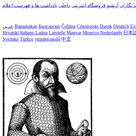
رنگاران
آرشیو
فروشگاه اینترنتی
داخلی
یادداشت ها و فهرست اعلام
Ελ
Deutsch
Dansk
Crnogorski
Čeština
Български
Bamanakan
عربي
Hrvatski
Italiano
Latina
Latviešu
Magyar
Монгол
Nederlands
日本
Svenska
Türkçe
український
中文