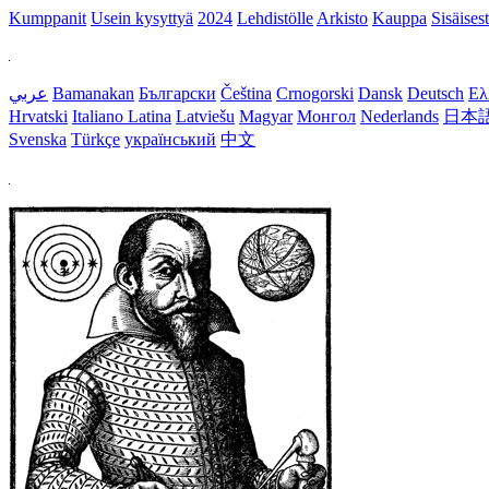
Kumppanit
Usein kysyttyä
2024
Lehdistölle
Arkisto
Kauppa
Sisäisest
عربي
Bamanakan
Български
Čeština
Crnogorski
Dansk
Deutsch
Ελ
Hrvatski
Italiano
Latina
Latviešu
Magyar
Монгол
Nederlands
日本
Svenska
Türkçe
український
中文