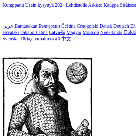
Kumppanit
Usein kysyttyä
2024
Lehdistölle
Arkisto
Kauppa
Sisäisest
عربي
Bamanakan
Български
Čeština
Crnogorski
Dansk
Deutsch
Ελ
Hrvatski
Italiano
Latina
Latviešu
Magyar
Монгол
Nederlands
日本
Svenska
Türkçe
український
中文