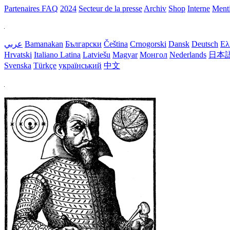
Partenaires
FAQ
2024
Secteur de la presse
Archiv
Shop
Interne
Menti
عربي
Bamanakan
Български
Čeština
Crnogorski
Dansk
Deutsch
Ελ
Hrvatski
Italiano
Latina
Latviešu
Magyar
Монгол
Nederlands
日本
Svenska
Türkçe
український
中文