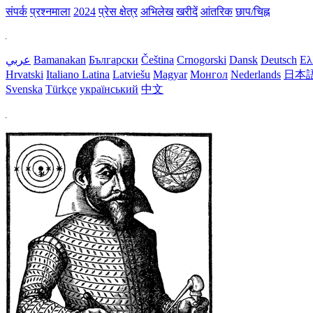
संपर्क
प्रश्नमाला
2024
प्रेस क्षेत्र
अभिलेख
खरीदें
आंतरिक
छाप/चिह्न
عربي
Bamanakan
Български
Čeština
Crnogorski
Dansk
Deutsch
Ελ
Hrvatski
Italiano
Latina
Latviešu
Magyar
Монгол
Nederlands
日本
Svenska
Türkçe
український
中文