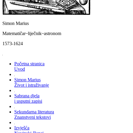
Simon Marius
Matematičar ̶ liječnik ̶ astronom
1573-1624
Početna stranica
Uvod
Simon Marius
Život i istraživanje
Sabrana djela
i usputni zapisi
Sekundarna literatura
Znanstveni tekstovi
Izvješća