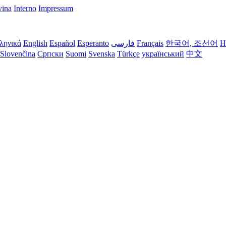
vina
Interno
Impressum
ληνικά
English
Español
Esperanto
فارسی
Français
한국어, 조선어
H
Slovenčina
Српски
Suomi
Svenska
Türkçe
український
中文