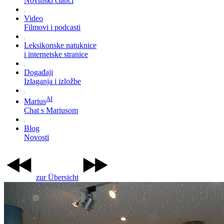
Novinski članci
Video
Filmovi i podcasti
Leksikonske natuknice
i internetske stranice
Događaji
Izlaganja i izložbe
AI
Marius
Chat s Mariusom
Blog
Novosti
zur Übersicht