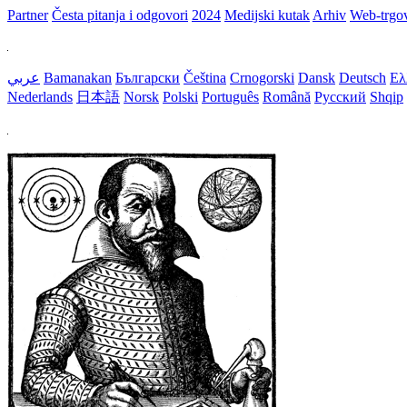
Partner
Česta pitanja i odgovori
2024
Medijski kutak
Arhiv
Web-trgo
عربي
Bamanakan
Български
Čeština
Crnogorski
Dansk
Deutsch
Ελ
Nederlands
日本語
Norsk
Polski
Português
Română
Русский
Shqip