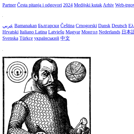
Partner
Česta pitanja i odgovori
2024
Medijski kutak
Arhiv
Web-trgo
عربي
Bamanakan
Български
Čeština
Crnogorski
Dansk
Deutsch
Ελ
Hrvatski
Italiano
Latina
Latviešu
Magyar
Монгол
Nederlands
日本
Svenska
Türkçe
український
中文