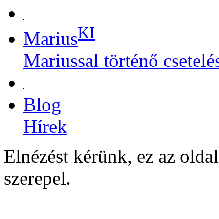
KI
Marius
Mariussal történő csetelé
Blog
Hírek
Elnézést kérünk, ez az olda
szerepel.