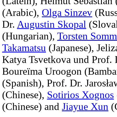
(Latein), Helmut Sebastian
(Arabic),
Olga Sinzev
(Russ
Dr.
Augustin Skopal
(Slovak
(Hungarian),
Torsten Somm
Takamatsu
(Japanese), Jeliz
Katya Tsvetkova und Prof. 
Boureïma Uroogon (Bamba
(Spanish), Prof. Dr. Jarosł
(Chinese),
Sotirios Xognos
(Chinese) and
Jiayue Xun
(