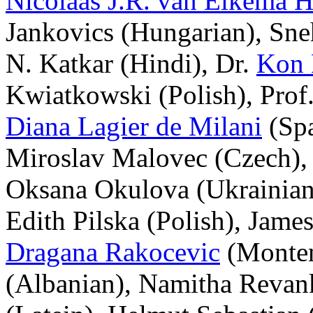
Nicolaas J.R. van Eikema
Jankovics (Hungarian), Sne
N. Katkar (Hindi), Dr.
Kon
Kwiatkowski (Polish), Prof
Diana Lagier de Milani
(Spa
Miroslav Malovec (Czech),
Oksana Okulova (Ukrainian)
Edith Pilska (Polish), Jame
Dragana Rakocevic
(Monten
(Albanian), Namitha Revan