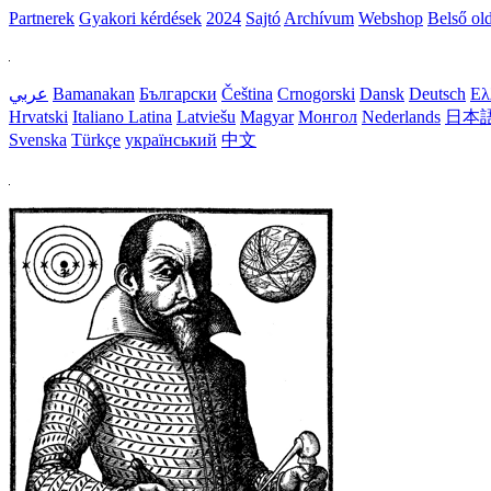
Partnerek
Gyakori kérdések
2024
Sajtó
Archívum
Webshop
Belső ol
عربي
Bamanakan
Български
Čeština
Crnogorski
Dansk
Deutsch
Ελ
Hrvatski
Italiano
Latina
Latviešu
Magyar
Монгол
Nederlands
日本
Svenska
Türkçe
український
中文