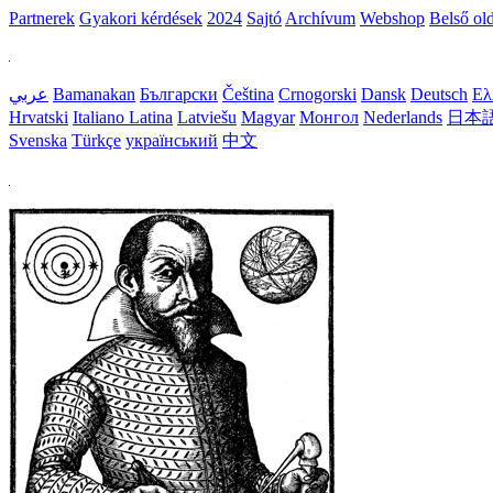
Partnerek
Gyakori kérdések
2024
Sajtó
Archívum
Webshop
Belső ol
عربي
Bamanakan
Български
Čeština
Crnogorski
Dansk
Deutsch
Ελ
Hrvatski
Italiano
Latina
Latviešu
Magyar
Монгол
Nederlands
日本
Svenska
Türkçe
український
中文