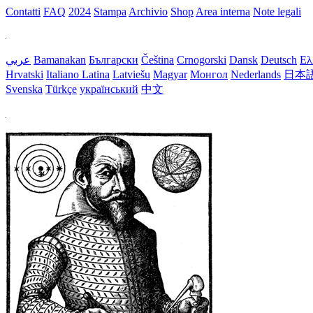
Contatti
FAQ
2024
Stampa
Archivio
Shop
Area interna
Note legali
عربي
Bamanakan
Български
Čeština
Crnogorski
Dansk
Deutsch
Ελ
Hrvatski
Italiano
Latina
Latviešu
Magyar
Монгол
Nederlands
日本
Svenska
Türkçe
український
中文