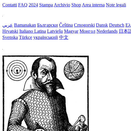
Contatti
FAQ
2024
Stampa
Archivio
Shop
Area interna
Note legali
عربي
Bamanakan
Български
Čeština
Crnogorski
Dansk
Deutsch
Ελ
Hrvatski
Italiano
Latina
Latviešu
Magyar
Монгол
Nederlands
日本
Svenska
Türkçe
український
中文