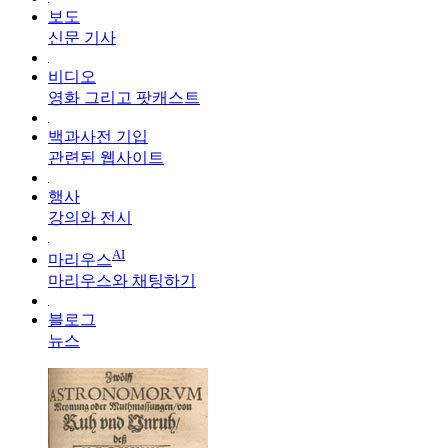
보도
신문 기사
비디오
영화 그리고 팟캐스트
백과사전 기입
관련된 웹사이트
행사
강의와 전시
AI
마리우스
마리우스와 채팅하기
블로그
뉴스