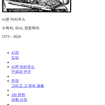
시몬 마리우스
수학자, 의사, 천문학자
1573 – 1624
시작
도입
시몬 마리우스
인생과 연구
전작
그리고 그 외의 글들
2차 문헌
과학 서적