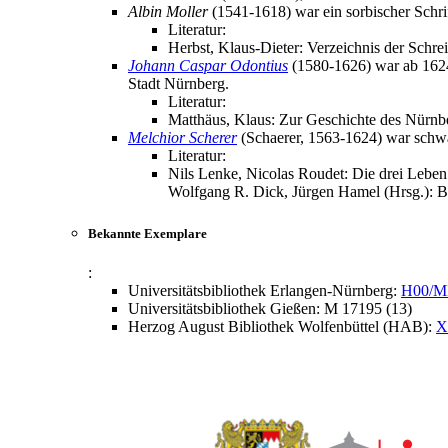
Albin Moller
(1541-1618) war ein sorbischer Schrif
Literatur:
Herbst, Klaus-Dieter: Verzeichnis der Schre
Johann Caspar Odontius
(1580-1626) war ab 1624 P
Stadt Nürnberg.
Literatur:
Matthäus, Klaus: Zur Geschichte des Nürnb
Melchior Scherer
(Schaerer, 1563-1624) war schwäb
Literatur:
Nils Lenke, Nicolas Roudet: Die drei Leben
Wolfgang R. Dick, Jürgen Hamel (Hrsg.): Be
Bekannte Exemplare
:
Universitätsbibliothek Erlangen-Nürnberg:
H00/M
Universitätsbibliothek Gießen: M 17195 (13)
Herzog August Bibliothek Wolfenbüttel (HAB):
X