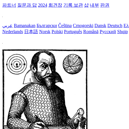
파트너
질문과 답
2024
회견장
기록 보관
샵
내부
판권
عربي
Bamanakan
Български
Čeština
Crnogorski
Dansk
Deutsch
Ελ
Nederlands
日本語
Norsk
Polski
Português
Română
Русский
Shqip