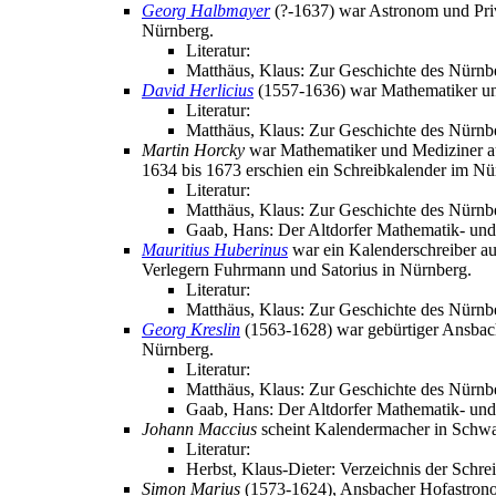
Georg Halbmayer
(?-1637) war Astronom und Priv
Nürnberg.
Literatur:
Matthäus, Klaus: Zur Geschichte des Nürnb
David Herlicius
(1557-1636) war Mathematiker und
Literatur:
Matthäus, Klaus: Zur Geschichte des Nürnb
Martin Horcky
war Mathematiker und Mediziner au
1634 bis 1673 erschien ein Schreibkalender im N
Literatur:
Matthäus, Klaus: Zur Geschichte des Nürnbe
Gaab, Hans: Der Altdorfer Mathematik- und
Mauritius Huberinus
war ein Kalenderschreiber aus
Verlegern Fuhrmann und Satorius in Nürnberg.
Literatur:
Matthäus, Klaus: Zur Geschichte des Nürnb
Georg Kreslin
(1563-1628) war gebürtiger Ansbach
Nürnberg.
Literatur:
Matthäus, Klaus: Zur Geschichte des Nürnbe
Gaab, Hans: Der Altdorfer Mathematik- und
Johann Maccius
scheint Kalendermacher in Schwa
Literatur:
Herbst, Klaus-Dieter: Verzeichnis der Schre
Simon Marius
(1573-1624), Ansbacher Hofastron