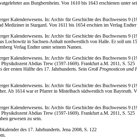
atgelehrter aus Burgbernheim. Von 1610 bis 1643 erschienen unter se
erger Kalenderwesens. In: Archiv für Geschichte des Buchwesens 9 (1
 Mediziner in Stargard. Von 1611 bis 1654 erschien im Verlag Endter
erger Kalenderwesens. In: Archiv für Geschichte des Buchwesens 9 (1
s Lochowitz in Sachsen-Anhalt nordwestlich von Halle. Er soll um 1
ürnberg Verlag Endter unter seinem Namen.
rger Kalenderwesens. In: Archiv für Geschichte des Buchwesens 9 (19
 Physikdozent Abdias Trew (1597-1669). Frankfurt a.M. 2011, S. 525
 der ersten Hälfte des 17. Jahrhunderts. Sein
Groß Prognosticon und P
erger Kalenderwesens. In: Archiv für Geschichte des Buchwesens 9 (1
er. Ab 1614 war er Pfarrer in Mistelbach südwestlich von Bayreuth. 
rger Kalenderwesens. In: Archiv für Geschichte des Buchwesens 9 (19
 Physikdozent Abdias Trew (1597-1669). Frankfurt a.M. 2011, S. 525
ben gewesen zu sein.
ibkalender des 17. Jahrhunderts. Jena 2008, S. 122
om.