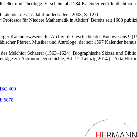
tsteller und Theologe. Er scheint ab 1584 Kalender veröffentlicht zu h
ibkalender des 17. Jahrhunderts. Jena 2008, S. 127f.
rofessor für Niedere Mathematik in Altdorf. Bereits seit 1608 publizie
erger Kalenderwesens. In: Archiv für Geschichte des Buchwesens 9 (1
ischer Pfarrer, Musiker und Astrologe, der seit 1597 Kalender heraus
 des Melchior Schaerer (1563–1624). Biographische Skizze und Bibliog
iträge zur Astronomiegeschichte, Bd. 12. Leipzig 2014 (= Acta Histori
ISC 400
b 5878