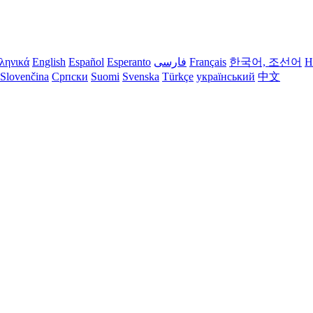
ληνικά
English
Español
Esperanto
فارسی
Français
한국어, 조선어
H
Slovenčina
Српски
Suomi
Svenska
Türkçe
український
中文