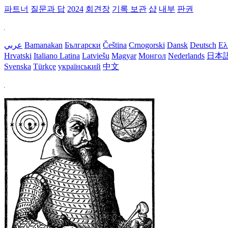
파트너
질문과 답
2024
회견장
기록 보관
샵
내부
판권
عربي
Bamanakan
Български
Čeština
Crnogorski
Dansk
Deutsch
Ελ
Hrvatski
Italiano
Latina
Latviešu
Magyar
Монгол
Nederlands
日本
Svenska
Türkçe
український
中文