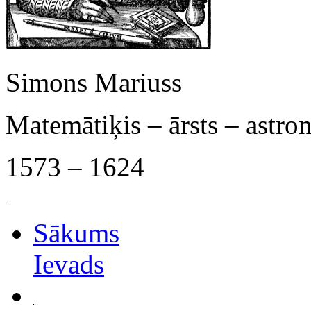
Simons Mariuss
Matemātiķis – ārsts – astr
1573 – 1624
Sākums
Ievads