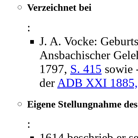
Verzeichnet bei
:
J. A. Vocke: Gebur
Ansbachischer Geleh
1797,
S. 415
sowie 
der
ADB XXI 1885, 
Eigene Stellungnahme de
:
1614 beschrieb er s