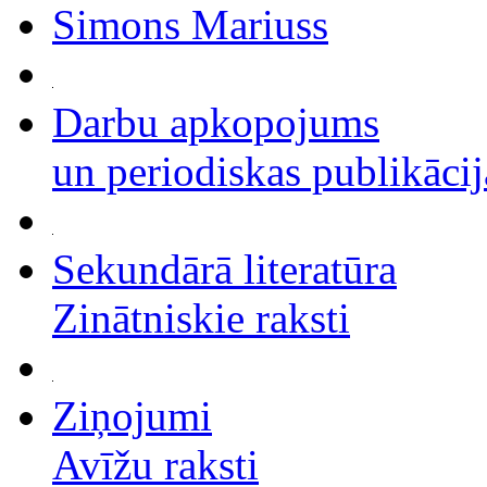
Simons Mariuss
Darbu apkopojums
un periodiskas publikācij
Sekundārā literatūra
Zinātniskie raksti
Ziņojumi
Avīžu raksti