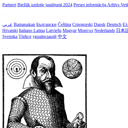
Partneri
Biežāk uzdotie jautājumi
2024
Preses informācija
Arhīvs
Vei
عربي
Bamanakan
Български
Čeština
Crnogorski
Dansk
Deutsch
Ελ
Hrvatski
Italiano
Latina
Latviešu
Magyar
Монгол
Nederlands
日本
Svenska
Türkçe
український
中文