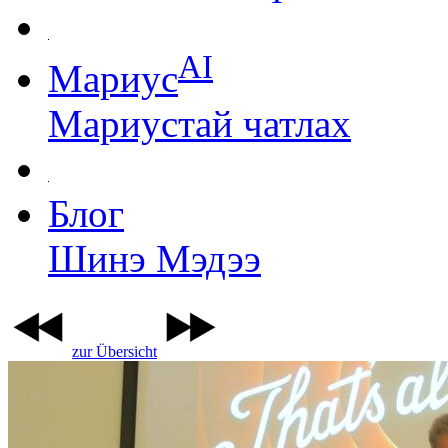
AI
Мариус
Мариустай чатлах
Блог
Шинэ Мэдээ
zur Übersicht