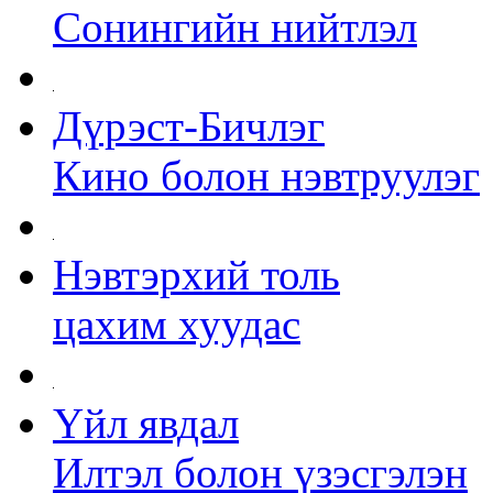
Сонингийн нийтлэл
Дүрэст-Бичлэг
Кино болон нэвтруулэг
Нэвтэрхий толь
цахим хуудас
Үйл явдал
Илтэл болон үзэсгэлэн