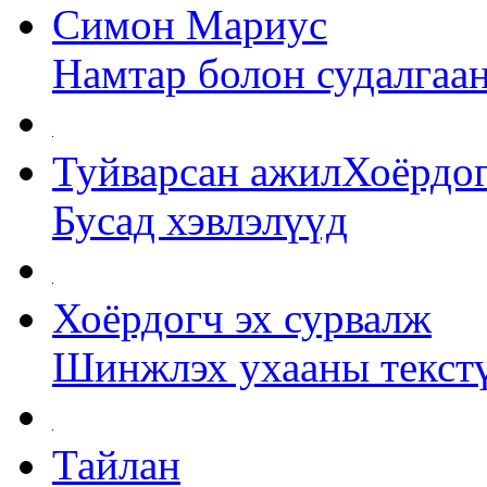
Симон Мариус
Намтар болон судалгаа
Туйварсан ажилХоёрдог
Бусад хэвлэлүүд
Хоёрдогч эх сурвалж
Шинжлэх ухааны текст
Тайлан