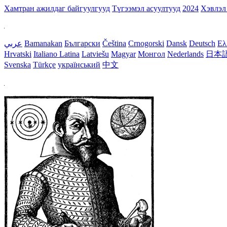
Хамтран ажилдаг байгуулгууд
Түгээмэл асуултууд
2024
Хэвлэл
عربي
Bamanakan
Български
Čeština
Crnogorski
Dansk
Deutsch
Ελ
Hrvatski
Italiano
Latina
Latviešu
Magyar
Монгол
Nederlands
日本
Svenska
Türkçe
український
中文