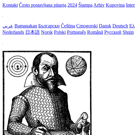
Kontakt
Često postavljana pitanja
2024
Štampa
Arhiv
Kupovina
Inte
عربي
Bamanakan
Български
Čeština
Crnogorski
Dansk
Deutsch
Ελ
Nederlands
日本語
Norsk
Polski
Português
Română
Русский
Shqip