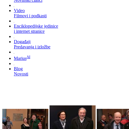
Novinski članci
Video
Filmovi i podkasti
Enciklopedijske jedinice
i internet stranice
Događaji
Predavanja i izložbe
AI
Marius
Blog
Novosti