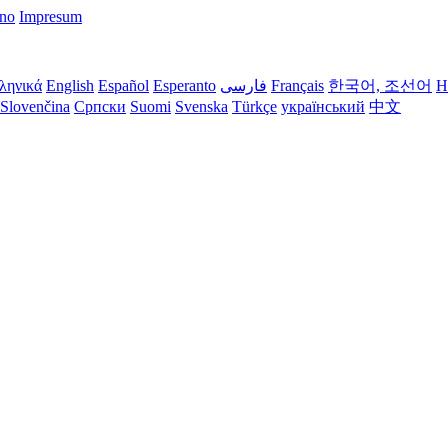
rno
Impresum
ληνικά
English
Español
Esperanto
فارسی
Français
한국어, 조선어
H
Slovenčina
Српски
Suomi
Svenska
Türkçe
український
中文