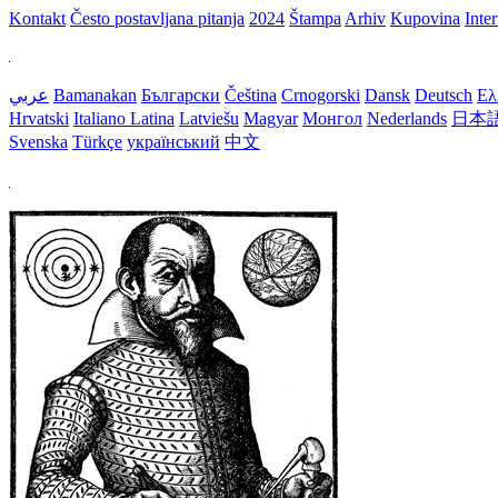
Kontakt
Često postavljana pitanja
2024
Štampa
Arhiv
Kupovina
Inte
عربي
Bamanakan
Български
Čeština
Crnogorski
Dansk
Deutsch
Ελ
Hrvatski
Italiano
Latina
Latviešu
Magyar
Монгол
Nederlands
日本
Svenska
Türkçe
український
中文